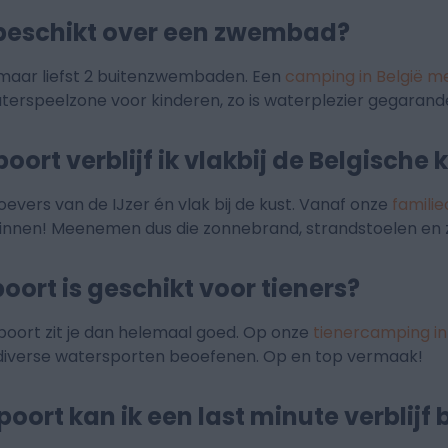
 beschikt over een zwembad?
maar liefst 2 buitenzwembaden. Een
camping in België 
erspeelzone voor kinderen, zo is waterplezier gegarand
ort verblijf ik vlakbij de Belgische 
oevers van de IJzer én vlak bij de kust. Vanaf onze
famili
nnen! Meenemen dus die zonnebrand, strandstoelen en z
poort is geschikt voor tieners?
oort zit je dan helemaal goed. Op onze
tienercamping in
d diverse watersporten beoefenen. Op en top vermaak!
poort kan ik een last minute verblijf