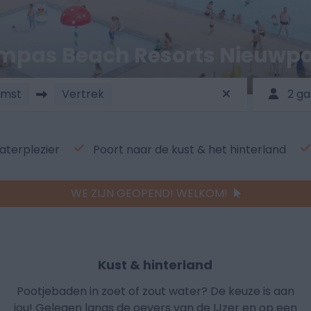
mpas Beach Resorts Nieuwpo
omst
Vertrek
2 g
aterplezier
Poort naar de kust & het hinterland
WE ZIJN GEOPEND! WELKOM!
Kust & hinterland
Pootjebaden in zoet of zout water? De keuze is aan
jou! Gelegen langs de oevers van de IJzer en op een