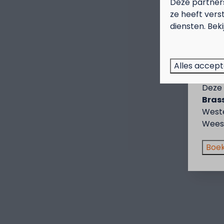
Deze partner
ze heeft vers
diensten. Bek
Sep
Genie
Alles accep
voor 
Deze 
Brass
West
Wees 
Boek