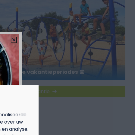
populaire vakantieperiodes 📅
Boek jouw vakantie
onaliseerde
ie over uw
 en analyse.