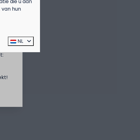
ie die u aan
k van hun
prijs
NL
t:
ekt!