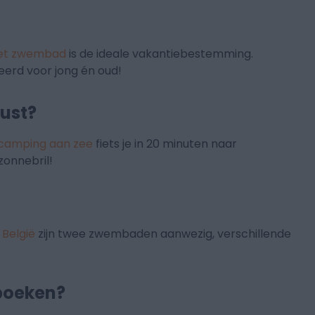
met zwembad
is de ideale vakantiebestemming.
eerd voor jong én oud!
kust?
ecamping aan zee
fiets je in 20 minuten naar
onnebril!
 België
zijn twee zwembaden aanwezig, verschillende
 boeken?