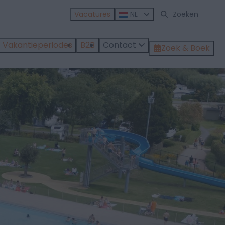
Vacatures
NL
Vakantieperiodes
B2B
Contact
Zoek & Boek