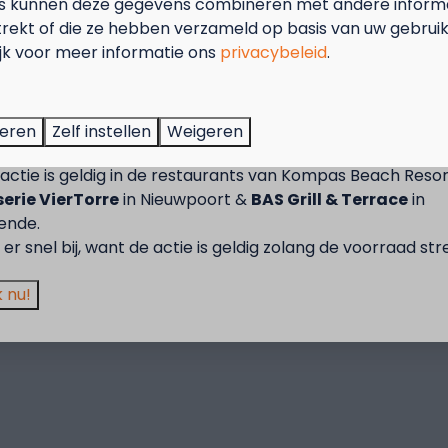
s kunnen deze gegevens combineren met andere informat
trekt of die ze hebben verzameld op basis van uw gebrui
ijk voor meer informatie ons
privacybeleid
.
tember = Mosselmaand!
t van 2 t.e.m. 28 september van 50% korting op de mossel
teren
Zelf instellen
Weigeren
2 personen wanneer je een verblijf boekt!
actie is geldig in de restaurants van Kompas Beach Resor
erie VierTorre
in Nieuwpoort &
BAS Grill & Terrace
in
ende.
er snel bij, want de actie is geldig zolang de voorraad str
 nu!