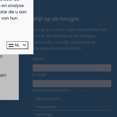
 en analyse.
ie die u aan
k van hun
Blijf op de hoogte
Schrijf je in voor onze nieuwsbrief en
wordt als eerste op de hoogte
gebracht van alle nieuwtjes op
prijs
NL
Kompas Beach Resorts!
t:
Naam
E-mail
ekt!
Geïnteresseerd in
Optioneel
Nieuwpoort
Westende
Verstuur