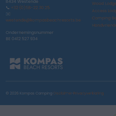
8434 Westende
Wood Lodg
📞
+32 (0)58-22 30 25
Access Lod
✉️
Camping Be
westende@kompasbeachresorts.be
Hondvriendel
Ondernemingsnummer
BE 0412 527 934
·
·
© 2026 Kompas Camping
Disclaimer
Privacyverklaring