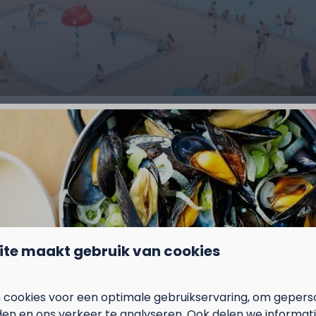
e som van je vakantiefactuur te verliezen als er jou of e
 samen met de reservering een
annuleringsverzekering
bij
n voor tussenkomst van de verzekering vind je hieronder.
eraf is dit niet meer mogelijk.
ite maakt gebruik van cookies
ring.
 cookies voor een optimale gebruikservaring, om gepers
den en ons verkeer te analyseren. Ook delen we informat