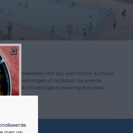
en van je familieleden iets zou overkomen. Kompas
 DVV-verzekeringen af te sluiten. De premie
 Let wel, de annuleringsverzekering kan enkel
onaliseerde
ie over uw