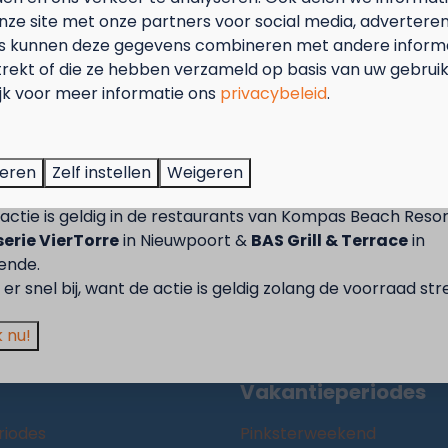
lig betalen
nze site met onze partners voor social media, adverteren
s kunnen deze gegevens combineren met andere informat
trekt of die ze hebben verzameld op basis van uw gebrui
ort
Westende
ijk voor meer informatie ons
privacybeleid
.
Kamperen
tember = Mosselmaand!
Campers
t van 2 t.e.m. 28 september van 50% korting op de mossel
Huurverblijf
teren
Zelf instellen
Weigeren
2 personen wanneer je een verblijf boekt!
Langverblijf
actie is geldig in de restaurants van Kompas Beach Resor
Acties
erie VierTorre
in Nieuwpoort &
BAS Grill & Terrace
in
Faciliteiten
ende.
d
Plattegrond
er snel bij, want de actie is geldig zolang de voorraad str
Omgeving
 nu!
Contact
Vakantieperiodes
riodes
Pinksterweekend