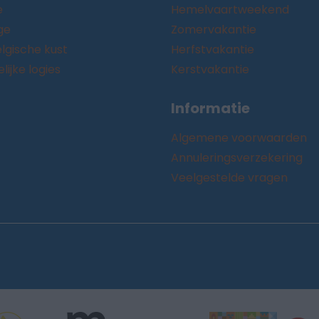
e
Hemelvaartweekend
ge
Zomervakantie
lgische kust
Herfstvakantie
ijke logies
Kerstvakantie
Informatie
Algemene voorwaarden
Annuleringsverzekering
Veelgestelde vragen