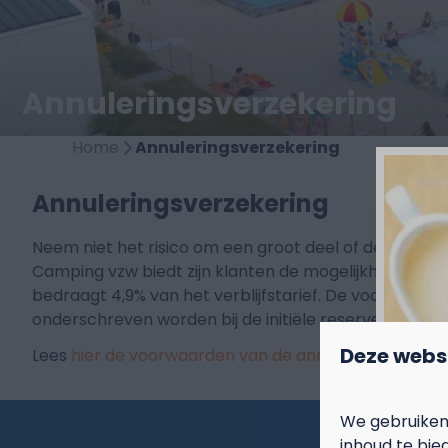
Annuleringsverzekering
Home
Annuleringsverzekering
Annuleringsverzekering
Neem niet het risico om een groot deel of de volledig
Camping vzw biedt zijn klanten de mogelijkheid om
bedraagt 4,9% van het verblijfstarief. De voorwaarde
onderschreven worden bij de initiële reservering. Acht
Deze webs
Lees
hier de voorwaarden van de annuleringsverzeke
We gebruiken
inhoud te bie