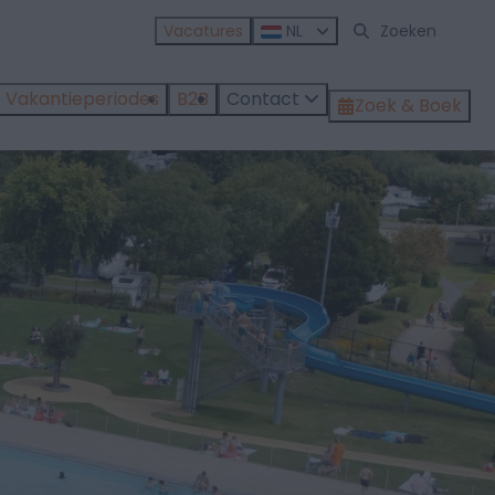
Vacatures
NL
Vakantieperiodes
B2B
Contact
Zoek & Boek