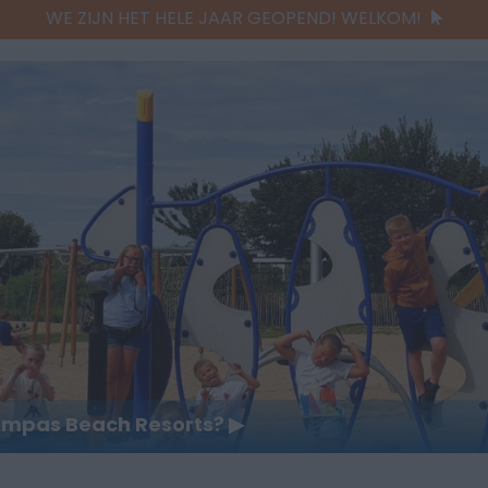
WE ZIJN HET HELE JAAR GEOPEND! WELKOM!
Kompas Beach Resorts? ▶