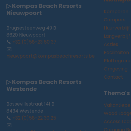
▷ Kompas Beach Resorts
Kamperen
Nieuwpoort
Campers
Brugsesteenweg 49 B
Huurverblijf
8620 Nieuwpoort
Langverblijf
📞
+32 (0)58-23 60 37
Acties
✉️
Faciliteiten
nieuwpoort@kompasbeachresorts.be
Plattegron
Omgeving
Contact
▷ Kompas Beach Resorts
Westende
Thema's
Bassevillestraat 141 B
Vakantiepe
8434 Westende
Wood Lodg
📞
+32 (0)58-22 30 25
Access Lod
✉️
Camping Be