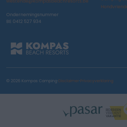
westende@kompasbeachresorts.be
Hondvriendel
Ondernemingsnummer
BE 0412 527 934
·
·
© 2026 Kompas Camping
Disclaimer
Privacyverklaring