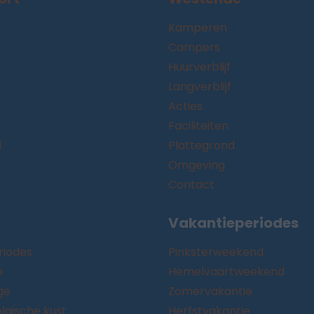
Kamperen
Campers
Huurverblijf
Langverblijf
Acties
Faciliteiten
d
Plattegrond
Omgeving
Contact
Vakantieperiodes
riodes
Pinksterweekend
e
Hemelvaartweekend
ge
Zomervakantie
lgische kust
Herfstvakantie