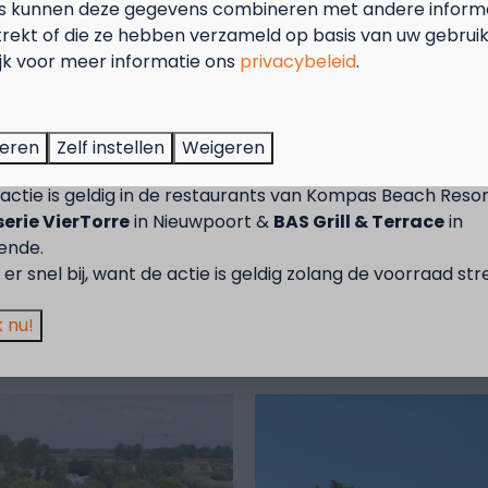
s kunnen deze gegevens combineren met andere informat
Vakantie aan de kust bij
trekt of die ze hebben verzameld op basis van uw gebrui
Kompas Beach Resorts
ijk voor meer informatie ons
privacybeleid
.
tember = Mosselmaand!
ien op het strand, in de duinen of het prachtige hinterla
en grenzend aan het hinterland
kun je proeven van het
t van 2 t.e.m. 28 september van 50% korting op de mossel
teren
Zelf instellen
Weigeren
zoet water; alles kan!
2 personen wanneer je een verblijf boekt!
ut van Nieuwpoort-stad én -bad. Of ga voor strandcam
actie is geldig in de restaurants van Kompas Beach Resor
 kampeermateriaal?
Bij Kompas Beach Resorts vind je st
erie VierTorre
in Nieuwpoort &
BAS Grill & Terrace
in
erplaatsen, comfortabele lodges en (XL) kampeerplaa
ende.
er snel bij, want de actie is geldig zolang de voorraad str
 nu!
oort
Komp