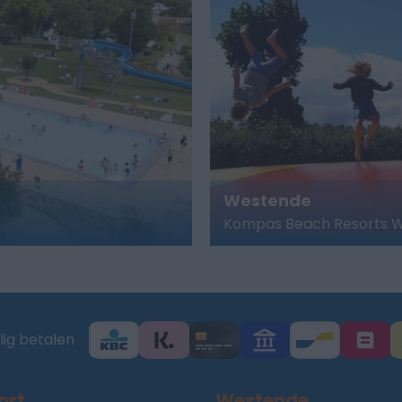
Westende
Kompas Beach Resorts 
lig betalen
ort
Westende