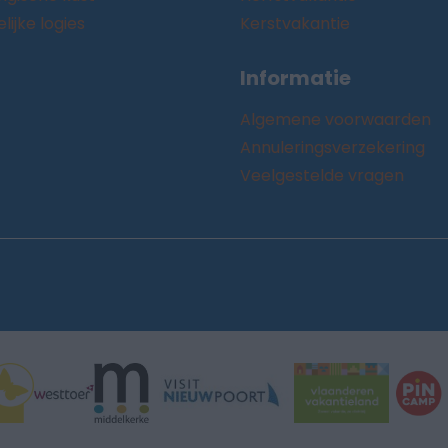
ijke logies
Kerstvakantie
Informatie
Algemene voorwaarden
Annuleringsverzekering
Veelgestelde vragen