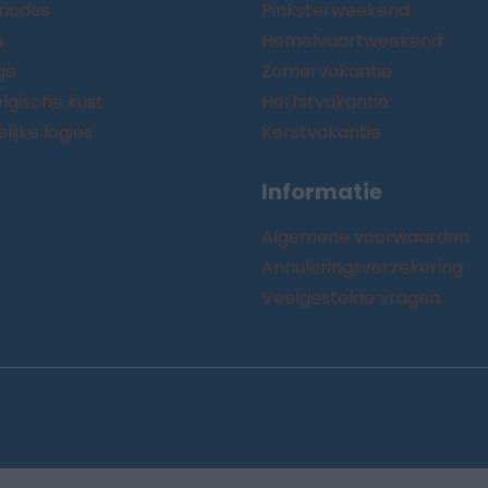
riodes
Pinksterweekend
e
Hemelvaartweekend
ge
Zomervakantie
lgische kust
Herfstvakantie
ijke logies
Kerstvakantie
Informatie
Algemene voorwaarden
Annuleringsverzekering
Veelgestelde vragen