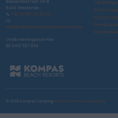
Bassevillestraat 141 B
Vakantiepe
8434 Westende
Wood Lodg
📞
+32 (0)58-22 30 25
Access Lod
✉️
Camping Be
westende@kompasbeachresorts.be
Hondvriendel
Ondernemingsnummer
BE 0412 527 934
·
·
© 2026 Kompas Camping
Disclaimer
Privacyverklaring