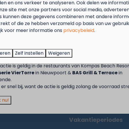
den en ons verkeer te analyseren. Ook delen we informat
lig betalen
nze site met onze partners voor social media, adverteren
s kunnen deze gegevens combineren met andere informat
trekt of die ze hebben verzameld op basis van uw gebrui
ort
Westende
ijk voor meer informatie ons
privacybeleid
.
tember = Mosselmaand!
Kamperen
Campers
t van 2 t.e.m. 28 september van 50% korting op de mossel
teren
Zelf instellen
Weigeren
Huurverblijf
2 personen wanneer je een verblijf boekt!
Langverblijf
actie is geldig in de restaurants van Kompas Beach Resor
Acties
erie VierTorre
in Nieuwpoort &
BAS Grill & Terrace
in
ende.
Faciliteiten
er snel bij, want de actie is geldig zolang de voorraad str
d
Plattegrond
Omgeving
 nu!
Contact
Vakantieperiodes