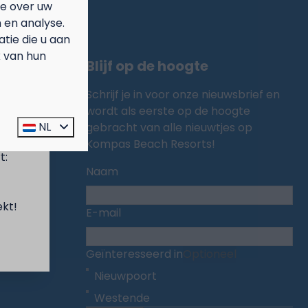
ie over uw
 en analyse.
ie die u aan
k van hun
Blijf op de hoogte
Schrijf je in voor onze nieuwsbrief en
wordt als eerste op de hoogte
prijs
NL
gebracht van alle nieuwtjes op
Kompas Beach Resorts!
t:
Naam
ekt!
E-mail
Geïnteresseerd in
Optioneel
Nieuwpoort
Westende