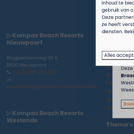
inhoud te bie
Vei
gebruik van o
Deze partner
ze heeft vers
Nieuwpo
diensten. Bek
▷ Kompas Beach Resorts
Sep
Kamperen
Nieuwpoort
Campers
Genie
Alles accep
Brugsesteenweg 49 B
Huurverblijf
voor 
8620 Nieuwpoort
Langverblijf
Deze 
📞
+32 (0)58-23 60 37
Acties
Brass
✉️
West
Faciliteiten
nieuwpoort@kompasbeachresorts.be
Wees 
Plattegron
Omgeving
Boek
Contact
▷ Kompas Beach Resorts
Westende
Thema's