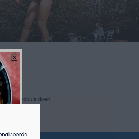
ek & boek module doen.
onaliseerde