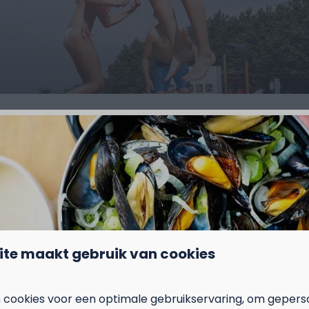
n
gustus of september, dan kan je dit rechtstreeks via de zo
ite maakt gebruik van cookies
ccommodaties
 cookies voor een optimale gebruikservaring, om gepers