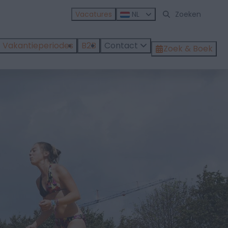
Vacatures
NL
Vakantieperiodes
B2B
Contact
Zoek & Boek