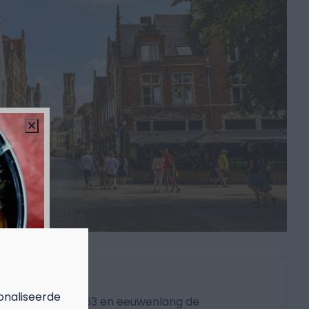
Nieuwpoort
onaliseerde
Ontstaan in 1163 en eeuwenlang de