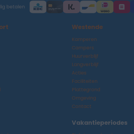
lig betalen
ort
Westende
Kamperen
Campers
Huurverblijf
Langverblijf
Acties
Faciliteiten
d
Plattegrond
Omgeving
Contact
Vakantieperiodes