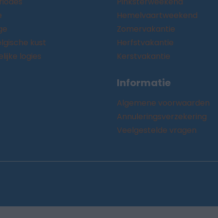
riodes
Pinksterweekend
e
Hemelvaartweekend
ge
Zomervakantie
lgische kust
Herfstvakantie
ijke logies
Kerstvakantie
Informatie
Algemene voorwaarden
Annuleringsverzekering
Veelgestelde vragen