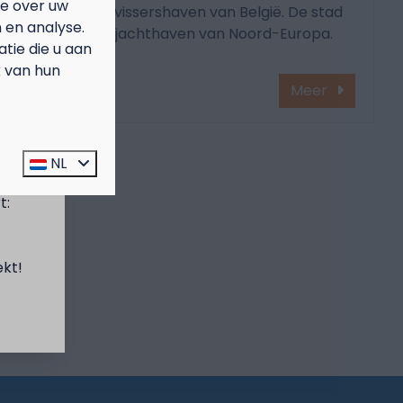
ie over uw
voornaamste vissershaven van België. De stad
 en analyse.
is de grootste jachthaven van Noord-Europa.
ie die u aan
k van hun
Meer
prijs
NL
t:
ekt!