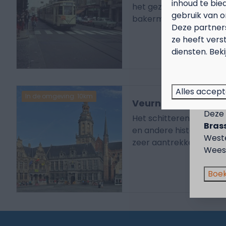
inhoud te bie
het gezellige winkelsta
gebruik van o
bakermat van de zeil
Deze partner
ze heeft vers
diensten. Bek
Sep
Genie
Alles accep
In de omgeving: 10km
voor 
Veurne
Deze 
Het schitterende stadhu
Brass
en andere historische
West
zeer aantrekkelijk.
Wees 
Boek