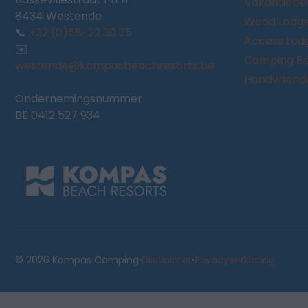
Vakantiepe
8434 Westende
Wood Lodg
📞
+32 (0)58-22 30 25
Access Lod
✉️
Camping Be
westende@kompasbeachresorts.be
Hondvriendel
Ondernemingsnummer
BE 0412 527 934
·
·
© 2026 Kompas Camping
Disclaimer
Privacyverklaring