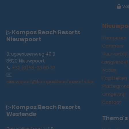
Vei
Nieuwpo
▷ Kompas Beach Resorts
Kamperen
Nieuwpoort
Campers
Brugsesteenweg 49 B
Huurverblijf
8620 Nieuwpoort
Langverblijf
📞
+32 (0)58-23 60 37
Acties
✉️
Faciliteiten
nieuwpoort@kompasbeachresorts.be
Plattegron
Omgeving
Contact
▷ Kompas Beach Resorts
Westende
Thema's
Bassevillestraat 141 B