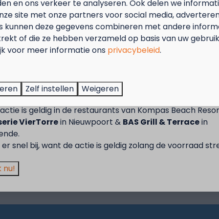
den en ons verkeer te analyseren. Ook delen we informat
dje De Panne, ook wel de
nze site met onze partners voor social media, adverteren
wagensport genoemd.
s kunnen deze gegevens combineren met andere informat
trekt of die ze hebben verzameld op basis van uw gebrui
Meer
ijk voor meer informatie ons
privacybeleid
.
tember = Mosselmaand!
t van 2 t.e.m. 28 september van 50% korting op de mossel
teren
Zelf instellen
Weigeren
2 personen wanneer je een verblijf boekt!
actie is geldig in de restaurants van Kompas Beach Resor
is, het Spaans Paviljoen
erie VierTorre
in Nieuwpoort &
BAS Grill & Terrace
in
 gebouwen maken Veurne
ende.
er snel bij, want de actie is geldig zolang de voorraad str
 nu!
Meer