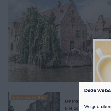
Deze webs
In de omgeving: 13km
De Panne
We gebruiken
Met de kusttram ben je 