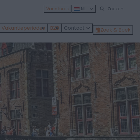
Vacatures
NL
Vakantieperiodes
B2B
Contact
Zoek & Boek