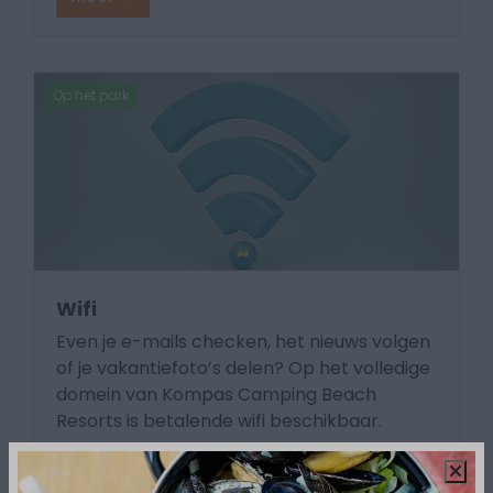
Op het park
Wifi
Even je e-mails checken, het nieuws volgen
of je vakantiefoto’s delen? Op het volledige
domein van Kompas Camping Beach
Resorts is betalende wifi beschikbaar.
Meer