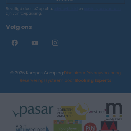
Beveiligd door reCaptcha,
privacybeleid
en
servicevoorwaarden
zijn van toepassing.
Volg ons
·
·
© 2026 Kompas Camping
Disclaimer
Privacyverklaring
Reserveringssysteem door
Booking Experts