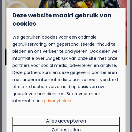
Deze website maakt gebruik van
cookies
Op het park
We gebruiken cookies voor een optimale
gebruikservaring, om gepersonaliseerde inhoud te
bieden en ons verkeer te analyseren. Ook delen we
informatie over uw gebruik van onze site met onze
partners voor social media, adverteren en analyse.
Deze partners kunnen deze gegevens combineren
met andere informatie die u aan ze heeft verstrekt
September = Mosselmaand!
Sanitair
of die ze hebben verzameld op basis van uw
Verspreid over het terrein van Kompas
gebruik van hun diensten. Bekijk voor meer
Geniet van 2 t.e.m. 28 september van 50%
Camping Beach Resorts vind je vijf moderne
informatie ons
privacybeleid
.
korting op de mosselprijs voor 2 personen
sanitairgebouwen.
wanneer je een verblijf boekt!
Deze actie is geldig in de restaurants van
Alles accepteren
Kompas Beach Resort:
Meer
Zelf instellen
Brasserie VierTorre
in Nieuwpoort &
BAS Grill