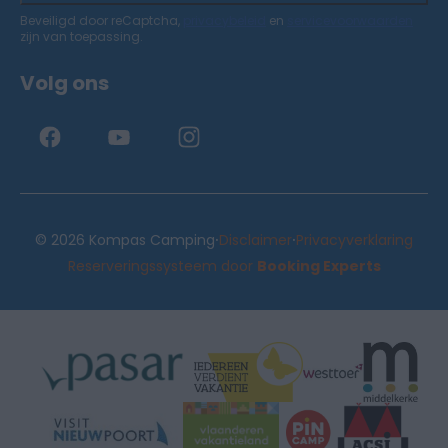
Beveiligd door reCaptcha,
privacybeleid
en
servicevoorwaarden
zijn van toepassing.
Volg ons
·
·
© 2026 Kompas Camping
Disclaimer
Privacyverklaring
Reserveringssysteem door
Booking Experts