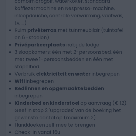
combimicrogolf, waterkoker, standaard
koffiezetmachine en Nespresso-machine,
inloopdouche, centrale verwarming, vaatwas,
tv, …)
Ruim
privéterras
met tuinmeubilair (tuintafel
en 6 -stoelen)
Privéparkeerplaats
nabij de lodge
3 slaapkamers: één met 2-persoonsbed, één
met twee 1-persoonsbedden en één met
stapelbed
Verbruik
elektriciteit en water
inbegrepen
Wifi
inbegrepen
Bedlinnen en opgemaakte bedden
inbegrepen
Kinderbed en kinderstoel
op aanvraag (€ 12).
Geef in stap 2 'Upgrades' van de boeking het
gewenste aantal op (maximum 2).
Handdoeken zelf mee te brengen
Check-in vanaf 16u