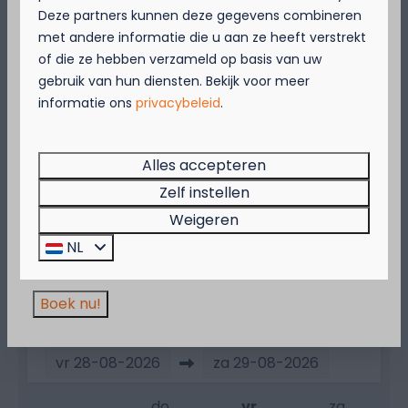
Over de camping
Deze partners kunnen deze gegevens combineren
met andere informatie die u aan ze heeft verstrekt
September = Mosselmaand!
of die ze hebben verzameld op basis van uw
Over de omgeving
gebruik van hun diensten. Bekijk voor meer
Geniet van 2 t.e.m. 28 september van 50%
informatie ons
privacybeleid
.
korting op de mosselprijs voor 2 personen
wanneer je een verblijf boekt!
Deze actie is geldig in de restaurants van
Alles accepteren
Kompas Beach Resort:
Zelf instellen
Brasserie VierTorre
in Nieuwpoort &
BAS Grill
& Terrace
in Westende.
Weigeren
Beschikbaarheid en prijs
Wees er snel bij, want de actie is geldig zolang
NL
de voorraad strekt!
Boek nu!
2 gasten
vr
28-08-2026
za
29-08-2026
do
vr
za