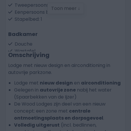
Tweepersoons bed: 1
Toon meer ↓
Eenpersoons bed: 2
Stapelbed: 1
Badkamer
Douche
Wastafel
Omschrijving
Toilet
Lodge met nieuw design en airconditioning in
autovrije parkzone.
Keuken
Lodge met
Vaatwasser
nieuw design
en
airconditioning
Gelegen in
Elektrische kookplaat
autovrije zone
nabij het water
(Spaarbekken van de Ijzer)
Koelkast met vriesvak
De Wood Lodges zijn deel van een nieuw
Combi-microgolfoven
concept: een zone met
Waterkoker
centrale
ontmoetingsplaats en dorpsgevoel
Nespresso koffiezetmachine
.
Volledig uitgerust
Standaard koffiezetmachine
(incl. bedlinnen,