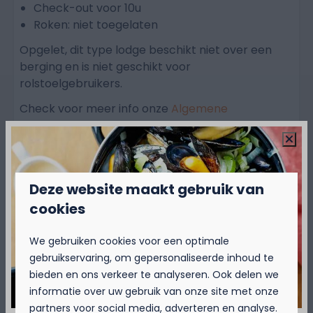
Check-out voor 10u
Roken: niet toegelaten
Opgelet, dit type lodge beschikt niet over een
berging en is niet geschikt voor
rolstoelgebruikers.
Check voor meer info onze
Algemene
Voorwaarden
.
Deze website maakt gebruik van
cookies
We gebruiken cookies voor een optimale
Meer info? Bekijk de algemene
gebruikservaring, om gepersonaliseerde inhoud te
voorwaarden
bieden en ons verkeer te analyseren. Ook delen we
informatie over uw gebruik van onze site met onze
partners voor social media, adverteren en analyse.