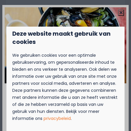
Meer info? Bekijk de algemene
voorwaarden
Deze website maakt gebruik van
cookies
Over de camping
We gebruiken cookies voor een optimale
gebruikservaring, om gepersonaliseerde inhoud te
Over de omgeving
bieden en ons verkeer te analyseren. Ook delen we
informatie over uw gebruik van onze site met onze
partners voor social media, adverteren en analyse.
Deze partners kunnen deze gegevens combineren
met andere informatie die u aan ze heeft verstrekt
September = Mosselmaand!
of die ze hebben verzameld op basis van uw
gebruik van hun diensten. Bekijk voor meer
Geniet van 2 t.e.m. 28 september van 50%
Beschikbaarheid en prijs
informatie ons
privacybeleid
.
korting op de mosselprijs voor 2 personen
wanneer je een verblijf boekt!