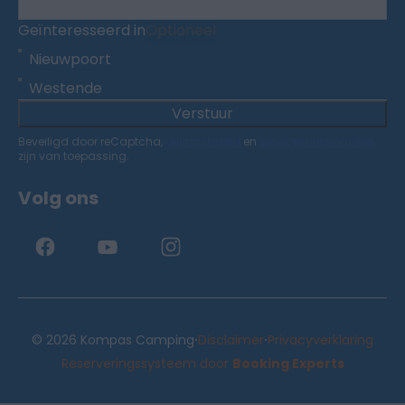
Geïnteresseerd in
Optioneel
Nieuwpoort
Westende
Verstuur
Beveiligd door reCaptcha,
privacybeleid
en
servicevoorwaarden
zijn van toepassing.
Volg ons
·
·
© 2026 Kompas Camping
Disclaimer
Privacyverklaring
Reserveringssysteem door
Booking Experts