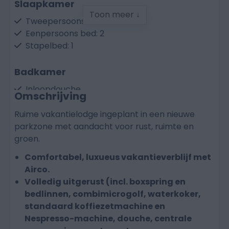
Slaapkamer
Toon meer ↓
Tweepersoons bed: 1
Eenpersoons bed: 2
Stapelbed: 1
Badkamer
Inloopdouche
Omschrijving
Wastafel
Apart toilet
Ruime vakantielodge ingeplant in een nieuwe
parkzone met aandacht voor rust, ruimte en
groen.
Keuken
Comfortabel, luxueus vakantieverblijf met
Vaatwasser
Airco.
Elektrische kookplaat
Volledig uitgerust (incl. boxspring en
Koelkast met vriesvak
bedlinnen, combimicrogolf, waterkoker,
Combi-microgolfoven
standaard koffiezetmachine en
Waterkoker
Nespresso-machine, douche, centrale
Nespresso koffiezetmachine