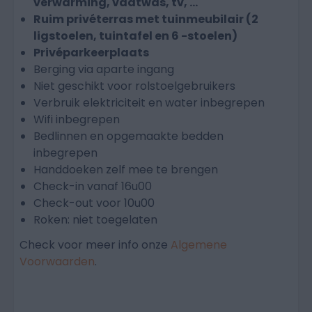
verwarming, vaatwas, tv, …
Standaard koffiezetmachine
Ruim privéterras met tuinmeubilair (2
ligstoelen, tuintafel en 6 -stoelen)
Privéparkeerplaats
Berging via aparte ingang
Niet geschikt voor rolstoelgebruikers
Verbruik elektriciteit en water inbegrepen
Wifi inbegrepen
Bedlinnen en opgemaakte bedden
inbegrepen
Handdoeken zelf mee te brengen
Check-in vanaf 16u00
Check-out voor 10u00
Roken: niet toegelaten
Check voor meer info onze
Algemene
Voorwaarden
.