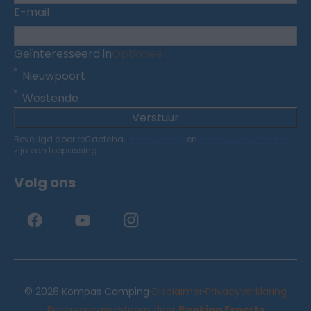
E-mail
Geïnteresseerd in
Optioneel
Nieuwpoort
Westende
Verstuur
Beveiligd door reCaptcha,
privacybeleid
en
servicevoorwaarden
zijn van toepassing.
Volg ons
·
·
© 2026 Kompas Camping
Disclaimer
Privacyverklaring
Reserveringssysteem door
Booking Experts