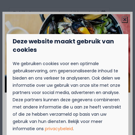
Bekijk de prijzen en beschikbaarheid
Boek een vakantie bij Kompas Beach Resorts
Deze website maakt gebruik van
cookies
We gebruiken cookies voor een optimale
gebruikservaring, om gepersonaliseerde inhoud te
bieden en ons verkeer te analyseren. Ook delen we
informatie over uw gebruik van onze site met onze
partners voor social media, adverteren en analyse.
Deze partners kunnen deze gegevens combineren
met andere informatie die u aan ze heeft verstrekt
September = Mosselmaand!
of die ze hebben verzameld op basis van uw
gebruik van hun diensten. Bekijk voor meer
Geniet van 2 t.e.m. 28 september van 50%
informatie ons
privacybeleid
.
korting op de mosselprijs voor 2 personen