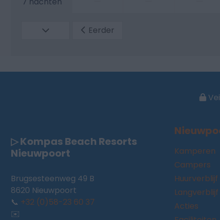
—
—
—
7 nachten
Eerder
Vei
Nieuwpo
▷ Kompas Beach Resorts
Kamperen
Nieuwpoort
Campers
Brugsesteenweg 49 B
Huurverblijf
8620 Nieuwpoort
Langverblijf
📞
+32 (0)58-23 60 37
Acties
✉️
Faciliteiten