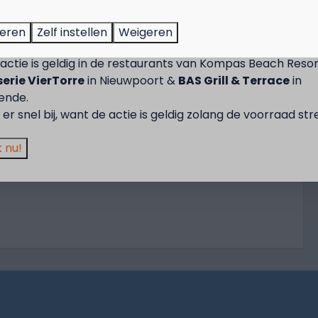
tember = Mosselmaand!
parte ingang
, activiteiten
it, gas en water inbegrepen
t van 2 t.e.m. 28 september van 50% korting op de mossel
teren
Zelf instellen
Weigeren
f mei tot
2 personen wanneer je een verblijf boekt!
actie is geldig in de restaurants van Kompas Beach Resor
n)
erie VierTorre
in Nieuwpoort &
BAS Grill & Terrace
in
e boeken)
ende.
nfo? Bekijk de algemene voorwaarden
 boeken)
er snel bij, want de actie is geldig zolang de voorraad str
 nu!