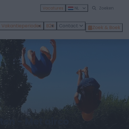
Vacatures
NL
Vakantieperiodes
B2B
Contact
Zoek & Boek
ten - Met airco