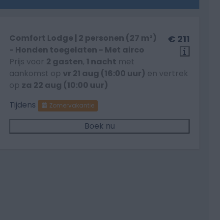
Comfort Lodge | 2 personen (27 m²)
€ 211
- Honden toegelaten - Met airco
Prijs voor
2 gasten
,
1 nacht
met
aankomst op
vr 21 aug (16:00 uur)
en vertrek
op
za 22 aug (10:00 uur)
Tijdens
Zomervakantie
Boek nu