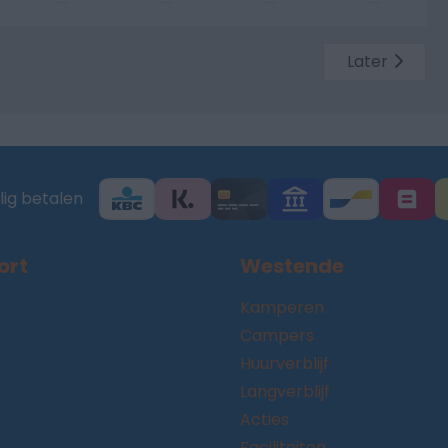
—
—
—
—
Later
lig betalen
ort
Westende
Kamperen
Campers
Huurverblijf
Langverblijf
Acties
Faciliteiten