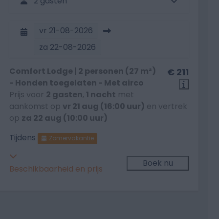
2 gasten
vr
21-08-2026
za
22-08-2026
Comfort Lodge | 2 personen (27 m²)
€ 211
- Honden toegelaten - Met airco
Prijs voor
2 gasten
,
1 nacht
met
aankomst op
vr 21 aug (16:00 uur)
en vertrek
op
za 22 aug (10:00 uur)
Tijdens
Zomervakantie
Boek nu
Beschikbaarheid en prijs