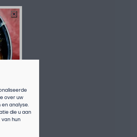
onaliseerde
ie over uw
 en analyse.
ie die u aan
k van hun