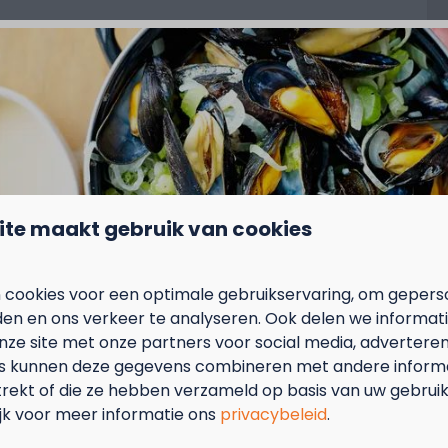
Toon meer ↓
eerplaats
Keuken
ite maakt gebruik van cookies
 met z'n tweeën aan zee in de Comfort Lodge!
Vaatwasser
Gasfornuis
 cookies voor een optimale gebruikservaring, om gepers
ueuze studio
Koelkast met vriesvak
den en ons verkeer te analyseren. Ook delen we informat
(incl. boxspring en bedlinnen, combimicrogolf,
Combi-microgolfoven
nze site met onze partners voor social media, adverteren
koker, standaard koffiezetmachine en
Nespresso koffiezetmachine
s kunnen deze gegevens combineren met andere informat
(Original cups) , inloopdouche, centrale
Standaard koffiezetmachine
trekt of die ze hebben verzameld op basis van uw gebrui
as, tv, …
ijk voor meer informatie ons
privacybeleid
.
s om de hoek!
resort
dak”; afgescheiden met eigen terras.