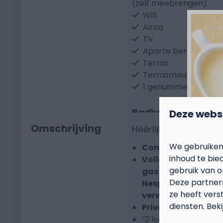
(zelf meebrengen)
Wifi
Airco
TV
Aparte berging
Terras
Terrasmeubilair
1 genummerde park
Badkamer
Deze webs
Omschrijving
Héérlijk ontspannen
Douche
Wastafel
We gebruiken
Comfortabele, lux
Toilet
inhoud te bie
Volledig uitgerust 
gebruik van o
gasfornuis, water
Deze partner
Nespresso-machine 
ze heeft vers
verwarming, vaatw
diensten. Bek
Privéparkeerplaat
Faciliteiten op het 
“2 lodges onder één 