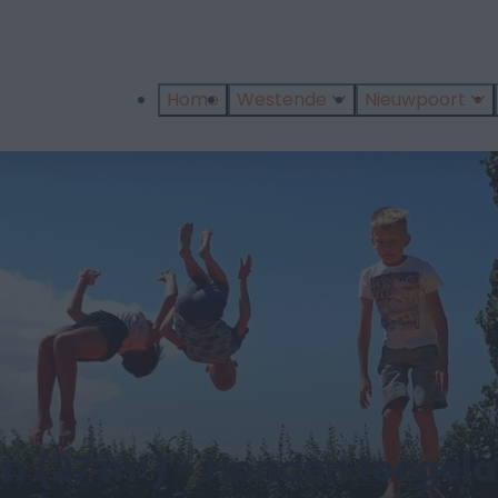
Home
Westende
Nieuwpoort
n (27 m²) - Honden toegela