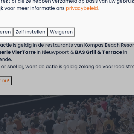
trekt of die ze hebben verzameld op basis van uw gebrui
ijk voor meer informatie ons
privacybeleid
.
tember = Mosselmaand!
t van 2 t.e.m. 28 september van 50% korting op de mossel
teren
Zelf instellen
Weigeren
2 personen wanneer je een verblijf boekt!
actie is geldig in de restaurants van Kompas Beach Resor
erie VierTorre
in Nieuwpoort &
BAS Grill & Terrace
in
ende.
er snel bij, want de actie is geldig zolang de voorraad str
 nu!