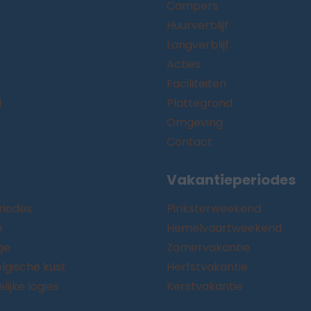
Campers
Huurverblijf
Langverblijf
Acties
Faciliteiten
d
Plattegrond
Omgeving
Contact
Vakantieperiodes
riodes
Pinksterweekend
e
Hemelvaartweekend
ge
Zomervakantie
lgische kust
Herfstvakantie
ijke logies
Kerstvakantie