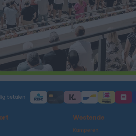
lig betalen
ort
Westende
Kamperen