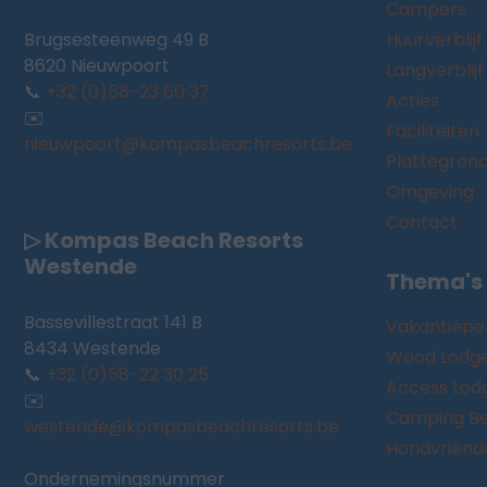
Campers
Brugsesteenweg 49 B
Huurverblijf
8620 Nieuwpoort
Langverblijf
📞
+32 (0)58-23 60 37
Acties
✉️
Faciliteiten
nieuwpoort@kompasbeachresorts.be
Plattegron
Omgeving
Contact
▷ Kompas Beach Resorts
Westende
Thema's
Bassevillestraat 141 B
Vakantiepe
8434 Westende
Wood Lodg
📞
+32 (0)58-22 30 25
Access Lod
✉️
Camping Be
westende@kompasbeachresorts.be
Hondvriendel
Ondernemingsnummer