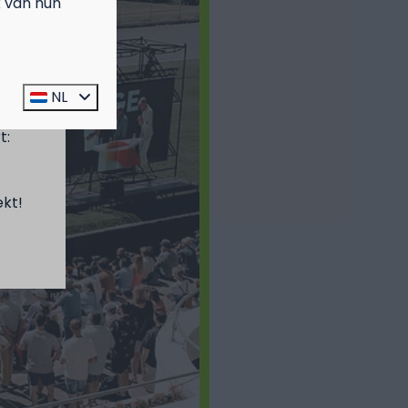
k van hun
prijs
NL
t:
ekt!