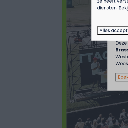
ze heeft vers
diensten. Bek
Sep
Genie
Alles accep
voor 
Deze 
Brass
West
Wees 
Boek