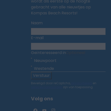
wordt als eerste op de hoogte
gebracht van alle nieuwtjes op
Kompas Beach Resorts!
Naam
E-mail
Geïnteresseerd in
Optioneel
Nieuwpoort
Westende
Verstuur
Beveiligd door reCaptcha,
privacybeleid
en
servicevoorwaarden
zijn van toepassing.
Volg ons