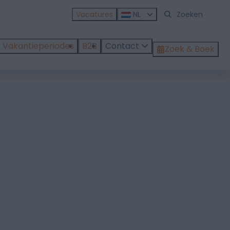
Vacatures
NL
Vakantieperiodes
B2B
Contact
Zoek & Boek