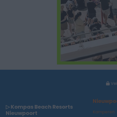
Vei
Nieuwpo
▷ Kompas Beach Resorts
Kamperen
Nieuwpoort