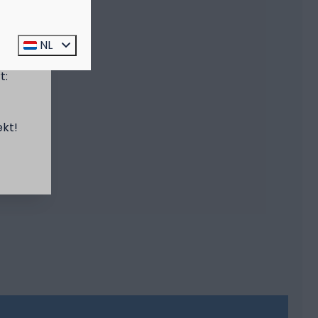
prijs
NL
t:
ekt!