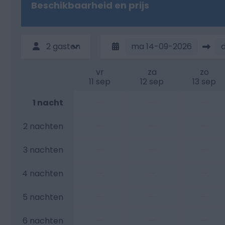
Beschikbaarheid en prijs
2 gasten
ma
14-09-2026
d
vr
za
zo
11 sep
12 sep
13 sep
—
—
—
1 nacht
—
—
—
2 nachten
—
—
—
3 nachten
—
—
—
4 nachten
—
—
—
5 nachten
—
—
—
6 nachten