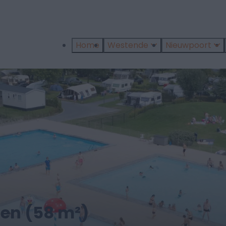
Home
Westende
Nieuwpoort
en (58 m²)