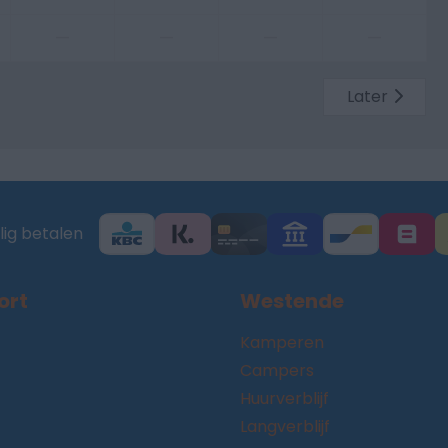
—
—
—
—
Later
lig betalen
ort
Westende
Kamperen
Campers
Huurverblijf
Langverblijf