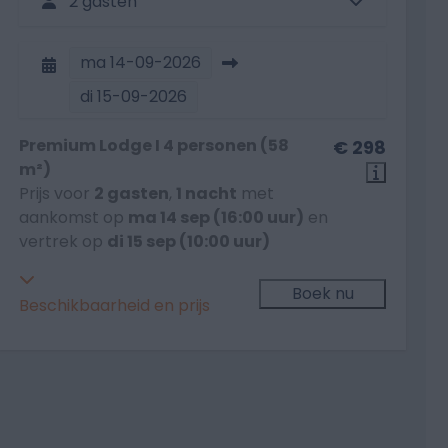
2 gasten
ma
14-09-2026
di
15-09-2026
Premium Lodge I 4 personen (58
€ 298
m²)
Prijs voor
2 gasten
,
1 nacht
met
aankomst op
ma 14 sep (16:00 uur)
en
vertrek op
di 15 sep (10:00 uur)
Boek nu
Beschikbaarheid en prijs