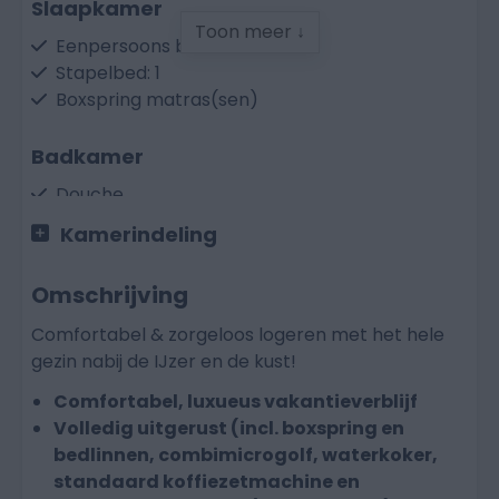
Slaapkamer
Toon meer ↓
Eenpersoons bed: 2
Stapelbed: 1
Boxspring matras(sen)
Badkamer
Douche
Wastafel
Kamerindeling
Toilet
Omschrijving
Keuken
Comfortabel & zorgeloos logeren met het hele
Vaatwasser
gezin nabij de IJzer en de kust!
Gasfornuis
Koelkast met vriesvak
Comfortabel, luxueus vakantieverblijf
Combi-microgolfoven
Volledig uitgerust (incl. boxspring en
Waterkoker
bedlinnen, combimicrogolf, waterkoker,
Nespresso koffiezetmachine
standaard koffiezetmachine en