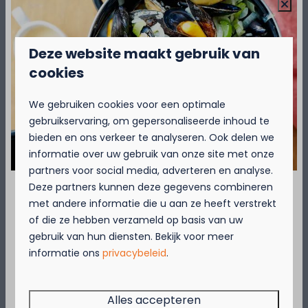
voorwaarden
Over de camping
Deze website maakt gebruik van
cookies
Over de omgeving
We gebruiken cookies voor een optimale
gebruikservaring, om gepersonaliseerde inhoud te
bieden en ons verkeer te analyseren. Ook delen we
informatie over uw gebruik van onze site met onze
partners voor social media, adverteren en analyse.
Deze partners kunnen deze gegevens combineren
met andere informatie die u aan ze heeft verstrekt
September = Mosselmaand!
Beschikbaarheid en prijs
of die ze hebben verzameld op basis van uw
gebruik van hun diensten. Bekijk voor meer
Geniet van 2 t.e.m. 28 september van 50%
informatie ons
privacybeleid
.
korting op de mosselprijs voor 2 personen
wanneer je een verblijf boekt!
2 gasten
Deze actie is geldig in de restaurants van
Alles accepteren
Kompas Beach Resort: