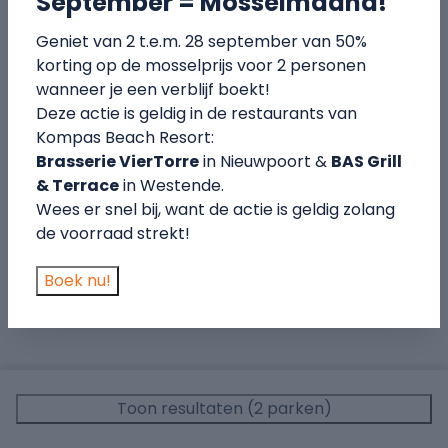
September = Mosselmaand!
Watertappunt bij kampeerplaats (15)
Geniet van 2 t.e.m. 28 september van 50%
Elektriciteitsaansluiting 10 A (20)
korting op de mosselprijs voor 2 personen
Elektriciteitsaansluiting 16 A (13)
wanneer je een verblijf boekt!
Deze actie is geldig in de restaurants van
Kompas Beach Resort:
Brasserie VierTorre
in Nieuwpoort &
BAS Grill
& Terrace
in Westende.
Wees er snel bij, want de actie is geldig zolang
de voorraad strekt!
Boek nu!
Toon resultaten (2 parken)