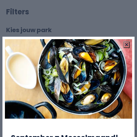
Filters
Kies jouw park
Parkfaciliteiten
Verfijn je zoekopdracht
Buitenzwembaden vanaf mei tot september
(30)
Algemeen
Waterspeeltuin vanaf mei tot september (32)
Aangepast voor rolstoelgebruikers (3)
Kamperen
Airco (23)
Hottub (2)
Privésanitair (met douche, wastafel en toilet)
(5)